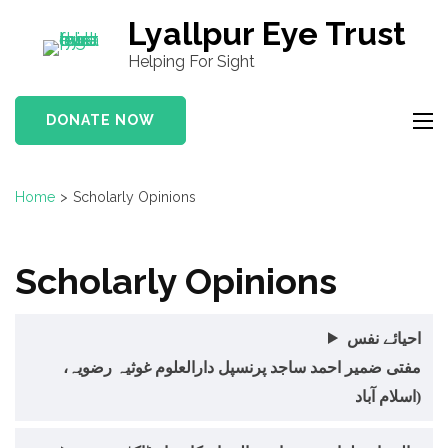
S
Lyallpur Eye Trust
k
Helping For Sight
i
p
DONATE NOW
t
o
c
Home
>
Scholarly Opinions
o
n
t
Scholarly Opinions
e
n
احیائے نفس
t
مفتی ضمیر احمد ساجد پرنسپل دارالعلوم غوثیہ رضویہ،
(
اسلام آباد)
P
r