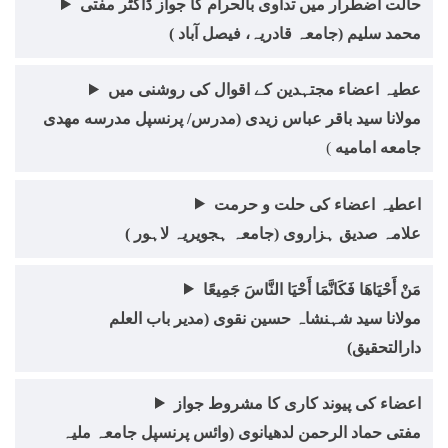
حالت اضطرار میں تداوی بالحرام کا جواز ڈاکٹر مفتی
e
محمد سلیم (جامعہ قادریہ، فیصل آباد )
s
s
عطیہ اعضاء مجتہدین کے اقوال کی روشنی میں
E
مولانا سید باقر عباس زیدی (مدرس/ پرنسپل مدرسه مهدی
n
جامعه امامیه
)
t
e
اعطیہ اعضاء کی حلت و حرمت
r
علامہ صدیق ہزاروی (جامعہ ہجویریہ لاہور )
)
مَنْ أَحْيَاهَا فَكَانَّمَا أَحْيَا النَّاسَ جَمِيعًا
مولانا سید شہنشاہ حسین نقوی (مدیر باب العلم
دارالتحقیق)
اعضاء کی پیوند کاری کا مشروط جواز
مفتی حماد الرحمن لدھیانوی (وائس پرنسپل جامعہ ملیہ