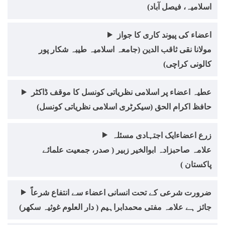
اسلامیہ، فیصل آباد)
اعضاء کی پیوند کاری کا جواز
مولانا نقی ثاقب الدین (جامعہ اسلامیہ طیبہ شکار پور
کالونی کراچی)
عطیہ اعضاء پر اسلامی نظریاتی کونسل کا موقف ڈاکٹر
حافظ اکرام الحق (سیکرٹری اسلامی نظریاتی کونسل)
زرع اعضاءایک اجتہادی مسئلہ
علامہ صاحبزادہ ابوالخیر زبیر ( صدر، جمعیت علمائے
پاکستان )
ضرورت شرعی کے تحت انسانی اعضاء سے انتفاع شرعاً
جائز ہے علامہ مفتی محمدابراہیم ( دار العلوم غوثیہ سکھر)